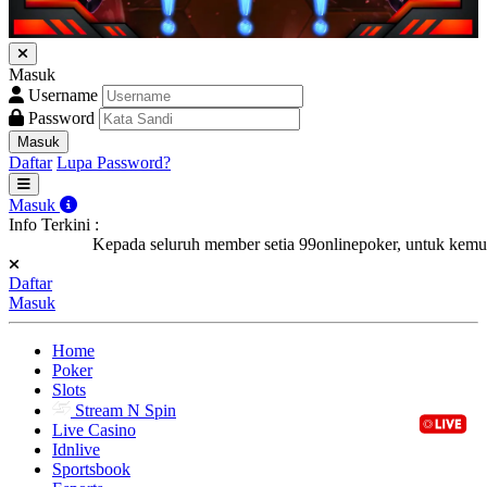
Masuk
Username
Password
Masuk
Daftar
Lupa Password?
Masuk
Info Terkini :
Kepada seluruh member setia 99onlinepoker, untuk kemudaha
Daftar
Masuk
Home
Poker
Slots
Stream N Spin
Live Casino
Idnlive
Sportsbook