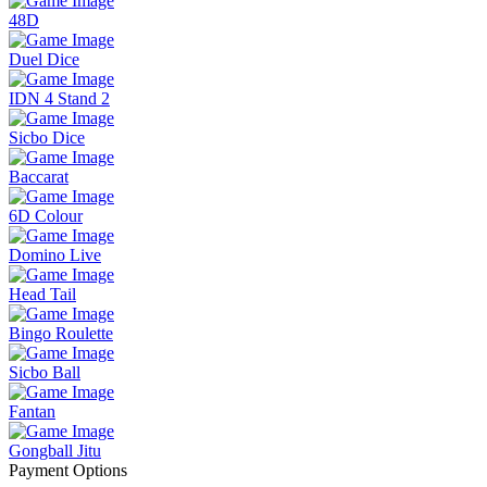
48D
Duel Dice
IDN 4 Stand 2
Sicbo Dice
Baccarat
6D Colour
Domino Live
Head Tail
Bingo Roulette
Sicbo Ball
Fantan
Gongball Jitu
Payment Options