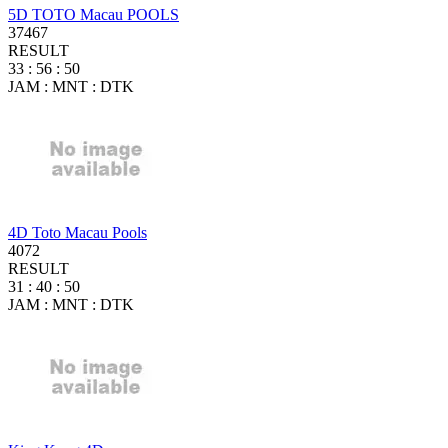
5D TOTO Macau POOLS
37467
RESULT
33
:
56
:
48
JAM : MNT : DTK
4D Toto Macau Pools
4072
RESULT
31
:
40
:
48
JAM : MNT : DTK