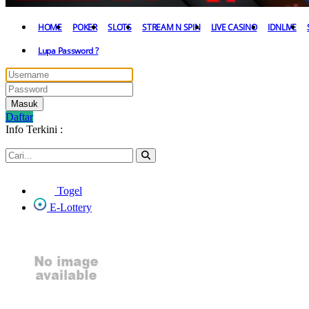
HOME
POKER
SLOTS
STREAM N SPIN
LIVE CASINO
IDNLIVE
Lupa Password ?
username
Password
Masuk
Daftar
Info Terkini :
Togel
E-Lottery