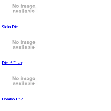
Sicbo Dice
Dice 6 Fever
Domino Live