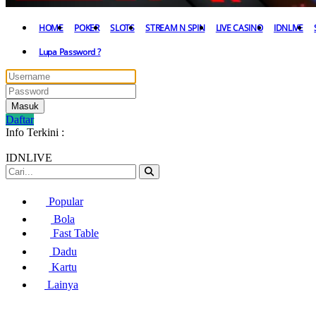
HOME
POKER
SLOTS
STREAM N SPIN
LIVE CASINO
IDNLIVE
Lupa Password ?
username
Password
Masuk
Daftar
Info Terkini :
IDNLIVE
Popular
Bola
Fast Table
Dadu
Kartu
Lainya