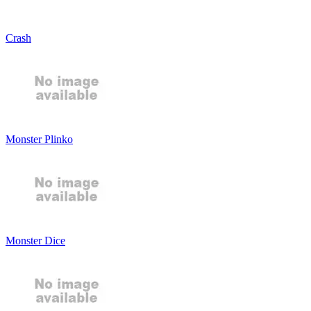
Crash
Monster Plinko
Monster Dice