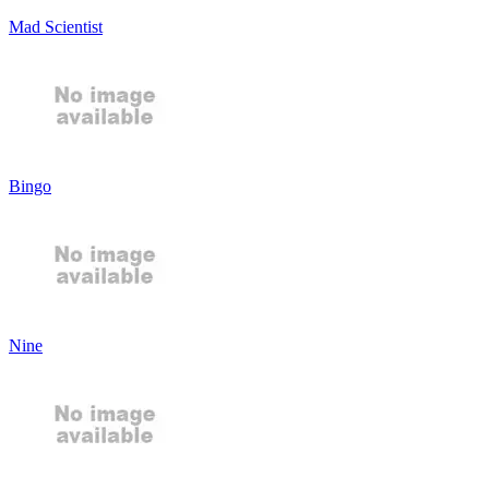
Mad Scientist
Bingo
Nine