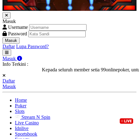
Masuk
Username
Password
Masuk
Daftar
Lupa Password?
Masuk
Info Terkini :
Kepada seluruh member setia 99onlinepoker, untuk ke
Daftar
Masuk
Home
Poker
Slots
Stream N Spin
Live Casino
Idnlive
Sportsbook