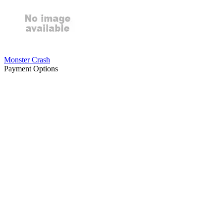
Monster Crash
Payment Options