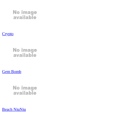
Crypto
Gem Bomb
Beach NiuNiu