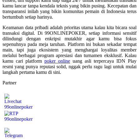
efisien; tim support kami siap siaga 24/7 untuk memastikan transaksi
kamu lancar tanpa kendala teknis yang bikin pusing. Kecepatan dan
transparansi inilah yang bikin komunitas pemain di Indonesia terus
bertumbuh setiap harinya.
Keamanan data pribadi adalah prioritas utama kalau kita bicara soal
transaksi digital. Di 99ONLINEPOKER, setiap informasi sensitif
dilindungi dengan enkripsi mutakhir agar kamu bisa fokus
sepenuhnya pada meja taruhan. Platform ini bukan sekadar tempat
main, tapi juga ekosistem yang menghargai loyalitas member
melalui berbagai program apresiasi dan turnamen eksklusif. Kalau
kamu cari platform
poker online
uang asli terpercaya IDN Play
resmi yang punya reputasi solid, nggak perlu ragu lagi untuk mulai
langkah pertama kamu di sini.
Partner