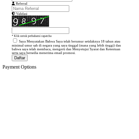
Referral
Validasi
* Klik untuk perbaharui capatcha
Saya Menyatakan Bahwa Saya telah berumur setidaknya 18 tahun atau
minimal umur sah di negara yang saya tinggal (mana yang lebih tinggi) dan
bahwa saya telah membaca, mengerti dan Menyetujui Syarat dan Ketentuan
serta saya bersedia menerima email promosi.
Daftar
Payment Options