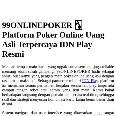
99ONLINEPOKER 🂡
Platform Poker Online Uang
Asli Terpercaya IDN Play
Resmi
Mencari tempat main kartu yang nggak cuma seru tapi juga reliable
memang susah-susah gampang. 99ONLINEPOKER hadir sebagai
solusi buat kamu yang pengen main poker online uang asli dengan
rasa aman maksimal. Sebagai partner resmi dari
IDN Play
, platform
ini menjamin semua permainan berjalan secara fair play tanpa ada
campur tangan robot atau admin yang ikut main. Kamu bakal
berhadapan langsung dengan pemain lain secara real-time, sehingga
skill dan strategi menyusun kombinasi kartu kamu benar-benar diuji
di sini.
Sistem navigasi dan user interface yang ditawarkan juga sangat