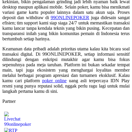
kekinian, bikin pengalaman grinding jadi lebih nyaman baik lewat
desktop maupun aplikasi mobile. Selain poker, kamu bisa menikmati
variasi game kartu populer lainnya dalam satu akun saja. Proses
deposit dan withdraw di
99ONLINEPOKER
juga didesain sangat
efisien; tim support kami siap siaga 24/7 untuk memastikan transaksi
kamu lancar tanpa kendala teknis yang bikin pusing. Kecepatan dan
transparansi inilah yang bikin komunitas pemain di Indonesia terus
bertumbuh setiap harinya.
Keamanan data pribadi adalah prioritas utama kalau kita bicara soal
transaksi digital. Di 99ONLINEPOKER, setiap informasi sensitif
dilindungi dengan enkripsi mutakhir agar kamu bisa fokus
sepenuhnya pada meja taruhan. Platform ini bukan sekadar tempat
main, tapi juga ekosistem yang menghargai loyalitas member
melalui berbagai program apresiasi dan turnamen eksklusif. Kalau
kamu cari platform
poker online
uang asli terpercaya IDN Play
resmi yang punya reputasi solid, nggak perlu ragu lagi untuk mulai
langkah pertama kamu di sini.
Partner